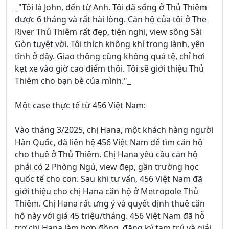
_"Tôi là John, đến từ Anh. Tôi đã sống ở Thủ Thiêm
được 6 tháng và rất hài lòng. Căn hộ của tôi ở The
River Thủ Thiêm rất đẹp, tiện nghi, view sông Sài
Gòn tuyệt vời. Tôi thích không khí trong lành, yên
tĩnh ở đây. Giao thông cũng không quá tệ, chỉ hơi
kẹt xe vào giờ cao điểm thôi. Tôi sẽ giới thiệu Thủ
Thiêm cho bạn bè của mình."_
Một case thực tế từ 456 Việt Nam:
Vào tháng 3/2025, chị Hana, một khách hàng người
Hàn Quốc, đã liên hệ 456 Việt Nam để tìm căn hộ
cho thuê ở Thủ Thiêm. Chị Hana yêu cầu căn hộ
phải có 2 Phòng Ngủ, view đẹp, gần trường học
quốc tế cho con. Sau khi tư vấn, 456 Việt Nam đã
giới thiệu cho chị Hana căn hộ ở Metropole Thủ
Thiêm. Chị Hana rất ưng ý và quyết định thuê căn
hộ này với giá 45 triệu/tháng. 456 Việt Nam đã hỗ
trợ chị Hana làm hợp đồng, đăng ký tạm trú và giải