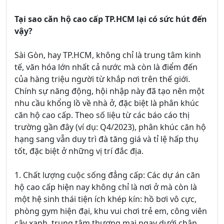
Tại sao căn hộ cao cấp TP.HCM lại có sức hút đến
vậy?
Sài Gòn, hay TP.HCM, không chỉ là trung tâm kinh
tế, văn hóa lớn nhất cả nước mà còn là điểm đến
của hàng triệu người từ khắp nơi trên thế giới.
Chính sự năng động, hội nhập này đã tạo nên một
nhu cầu khổng lồ về nhà ở, đặc biệt là phân khúc
căn hộ cao cấp. Theo số liệu từ các báo cáo thị
trường gần đây (ví dụ: Q4/2023), phân khúc căn hộ
hạng sang vẫn duy trì đà tăng giá và tỉ lệ hấp thụ
tốt, đặc biệt ở những vị trí đắc địa.
1. Chất lượng cuộc sống đẳng cấp: Các dự án căn
hộ cao cấp hiện nay không chỉ là nơi ở mà còn là
một hệ sinh thái tiện ích khép kín: hồ bơi vô cực,
phòng gym hiện đại, khu vui chơi trẻ em, công viên
cây xanh, trung tâm thương mại ngay dưới chân