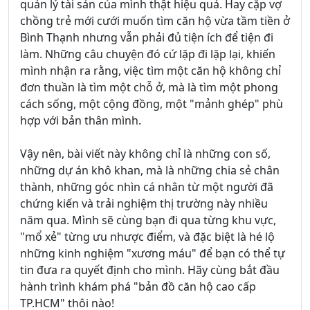
quản lý tài sản của mình thật hiệu quả. Hay cặp vợ
chồng trẻ mới cưới muốn tìm căn hộ vừa tầm tiền ở
Bình Thạnh nhưng vẫn phải đủ tiện ích để tiện đi
làm. Những câu chuyện đó cứ lặp đi lặp lại, khiến
mình nhận ra rằng, việc tìm một căn hộ không chỉ
đơn thuần là tìm một chỗ ở, mà là tìm một phong
cách sống, một cộng đồng, một "mảnh ghép" phù
hợp với bản thân mình.
Vậy nên, bài viết này không chỉ là những con số,
những dự án khô khan, mà là những chia sẻ chân
thành, những góc nhìn cá nhân từ một người đã
chứng kiến và trải nghiệm thị trường này nhiều
năm qua. Mình sẽ cùng bạn đi qua từng khu vực,
"mổ xẻ" từng ưu nhược điểm, và đặc biệt là hé lộ
những kinh nghiệm "xương máu" để bạn có thể tự
tin đưa ra quyết định cho mình. Hãy cùng bắt đầu
hành trình khám phá "bản đồ căn hộ cao cấp
TP.HCM" thôi nào!