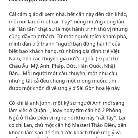
Cái cảm giác đi xem nhà, hết căn này đến căn khác,
mỗi nơi lại có một cái "hay" riêng nhưng cũng lắm
cái "lăn tăn" thật sự là một hành trình thú vị nhưng
cũng đầy thử thách. Từ một người thích khám phá,
mình dần trở thành "người bạn đồng hành" của
biết bao khách hàng, từ những gia đình trẻ Việt
Nam, đến các chuyên gia nước ngoài (expat) từ
Châu Âu, Mỹ, Anh, Pháp, Đức, Hàn Quốc, Nhật
Bản... Mỗi người một câu chuyện, một nhu cầu,
nhưng tất cả đều chung một mong muốn: tìm
được một chốn đi về ưng ý ở Sài Gòn hoa lệ này.
Có khi là anh John, một kỹ sư người Anh mới sang
làm việc ở Quận 1, loay hoay tìm căn hộ 2 Phòng
Ngủ ở Thảo Điền vì nghe nói khu này "rất Tây". Lại
có chị Lan, chủ một căn hộ Masteri Thảo Điền, băn
khoăn làm sao để tìm được khách thuê ưng ý và