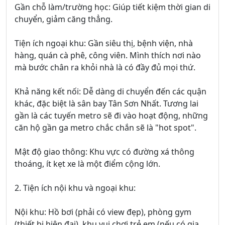
Gần chỗ làm/trường học: Giúp tiết kiệm thời gian di
chuyển, giảm căng thẳng.
Tiện ích ngoại khu: Gần siêu thị, bệnh viện, nhà
hàng, quán cà phê, công viên. Mình thích nơi nào
mà bước chân ra khỏi nhà là có đầy đủ mọi thứ.
Khả năng kết nối: Dễ dàng di chuyển đến các quận
khác, đặc biệt là sân bay Tân Sơn Nhất. Tương lai
gần là các tuyến metro sẽ đi vào hoạt động, những
căn hộ gần ga metro chắc chắn sẽ là "hot spot".
Mật độ giao thông: Khu vực có đường xá thông
thoáng, ít kẹt xe là một điểm cộng lớn.
2. Tiện ích nội khu và ngoại khu:
Nội khu: Hồ bơi (phải có view đẹp), phòng gym
(thiết bị hiện đại), khu vui chơi trẻ em (nếu có gia