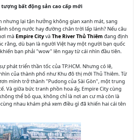
u tượng bất động sản cao cấp mới
n nhưng lại tận hưởng không gian xanh mát, sang
cảnh sông nước hay đường chân trời lấp lánh? Nếu câu
 nơi mà
Empire City
và
The River Thủ Thiêm
đang định
hắc rằng, dù bạn là người Việt hay một người bạn quốc
khiến bạn phải "wow" lên ngay từ cái nhìn đầu tiên.
sự phát triển thần tốc của TP.HCM. Nhưng có lẽ,
 nhìn của thành phố như Khu đô thị mới Thủ Thiêm. Từ
vươn mình trở thành "Pudong của Sài Gòn", một trung
 tế. Và giữa bức tranh phồn hoa ấy, Empire City cùng
hông thể bỏ qua, không chỉ là nơi an cư mà còn là
 cùng nhau khám phá xem điều gì đã khiến hai cái tên