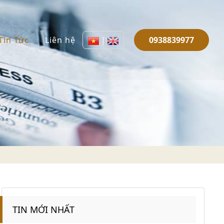
Tin Tức
Liên hệ
|
0938839977
TIN MỚI NHẤT