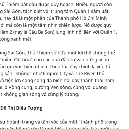
Thủ Thiêm bắt đầu được quy hoạch. Nhiều người còn
g Sài Gòn, tách biệt với trung tâm Quận 1 sầm uất.
, nay đã là một phần của Thành phố Hồ Chí Minh
 mới mà còn là một tầm nhìn chiến lược. Nó được quy
êm 2 (nay là Cầu Ba Son) lung linh nối liền với Quận 1,
 cộng xanh mát.
sông Sài Gòn, Thủ Thiêm sở hữu một lợi thế không thể
 "miền đất hứa" cho các nhà đầu tư và những ai tìm
 gũi với thiên nhiên. Theo tôi, đây chính là yếu tố
ng sản "khủng" như Empire City và The River Thủ
à tiện ích công cộng đã biến nơi đây thành thỏi nam
ại lộ Vòng cung, đường Ven sông, cùng với quảng
t không gian sống vô cùng lý tưởng.
 Đô Thị Biểu Tượng
n sự hoành tráng và tầm vóc của một "thành phố trong
ợp căn hộ mà còn là một biểu tượng kiến trúc mới của