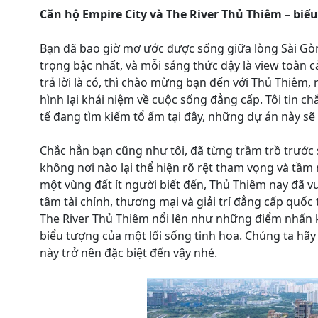
Căn hộ Empire City và The River Thủ Thiêm – biể
Bạn đã bao giờ mơ ước được sống giữa lòng Sài Gò
trọng bậc nhất, và mỗi sáng thức dậy là view toàn 
trả lời là có, thì chào mừng bạn đến với Thủ Thiêm,
hình lại khái niệm về cuộc sống đẳng cấp. Tôi tin c
tế đang tìm kiếm tổ ấm tại đây, những dự án này sẽ 
Chắc hẳn bạn cũng như tôi, đã từng trầm trồ trước 
không nơi nào lại thể hiện rõ rệt tham vọng và tầm
một vùng đất ít người biết đến, Thủ Thiêm nay đã 
tâm tài chính, thương mại và giải trí đẳng cấp quốc
The River Thủ Thiêm nổi lên như những điểm nhấn k
biểu tượng của một lối sống tinh hoa. Chúng ta hãy
này trở nên đặc biệt đến vậy nhé.