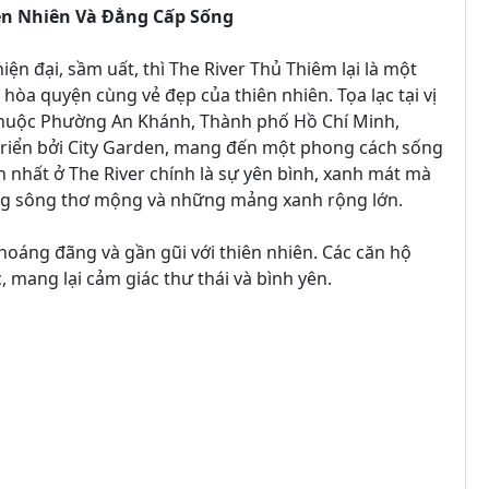
ên Nhiên Và Đẳng Cấp Sống
ện đại, sầm uất, thì The River Thủ Thiêm lại là một
òa quyện cùng vẻ đẹp của thiên nhiên. Tọa lạc tại vị
 (thuộc Phường An Khánh, Thành phố Hồ Chí Minh,
triển bởi City Garden, mang đến một phong cách sống
h nhất ở The River chính là sự yên bình, xanh mát mà
òng sông thơ mộng và những mảng xanh rộng lớn.
thoáng đãng và gần gũi với thiên nhiên. Các căn hộ
, mang lại cảm giác thư thái và bình yên.