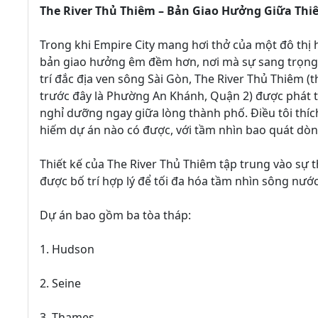
The River Thủ Thiêm – Bản Giao Hưởng Giữa Thi
Trong khi Empire City mang hơi thở của một đô thị hi
bản giao hưởng êm đềm hơn, nơi mà sự sang trọng h
trí đắc địa ven sông Sài Gòn, The River Thủ Thiêm
trước đây là Phường An Khánh, Quận 2) được phát 
nghỉ dưỡng ngay giữa lòng thành phố. Điều tôi thíc
hiếm dự án nào có được, với tầm nhìn bao quát d
Thiết kế của The River Thủ Thiêm tập trung vào sự 
được bố trí hợp lý để tối đa hóa tầm nhìn sông nước
Dự án bao gồm ba tòa tháp:
1. Hudson
2. Seine
3. Thames