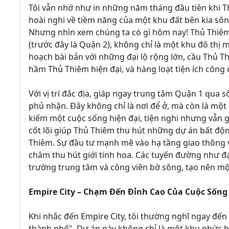
Tôi vẫn nhớ như in những năm tháng đầu tiên khi 
hoài nghi về tiềm năng của một khu đất bên kia sôn
Nhưng nhìn xem chúng ta có gì hôm nay! Thủ Thiêm
(trước đây là Quận 2), không chỉ là một khu đô thị
hoạch bài bản với những đại lộ rộng lớn, cầu Thủ Thi
hầm Thủ Thiêm hiện đại, và hàng loạt tiện ích công
Với vị trí đắc địa, giáp ngay trung tâm Quận 1 qua 
phủ nhận. Đây không chỉ là nơi để ở, mà còn là một
kiếm một cuộc sống hiện đại, tiện nghi nhưng vẫn gần
cốt lõi giúp Thủ Thiêm thu hút những dự án bất độ
Thiêm. Sự đầu tư mạnh mẽ vào hạ tầng giao thông v
châm thu hút giới tinh hoa. Các tuyến đường như đ
trường trung tâm và công viên bờ sông, tạo nên mộ
Empire City – Chạm Đến Đỉnh Cao Của Cuộc Sống
Khi nhắc đến Empire City, tôi thường nghĩ ngay đế
thành phố". Dự án này không chỉ là một khu phức h