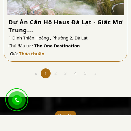
Dự Án Căn Hộ Haus Đà Lạt - Giấc Mơ
Trung...
1 Đinh Thiên Hoàng , Phường 2, Đà Lạt
Chủ đầu tư :
The One Destination
Giá:
Thỏa thuận
«
1
2
3
4
5
»
Dịch Vụ
MUA BÁN NHÀ ĐẤT