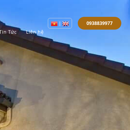
|
0938839977
Tin Tức
Liên hệ