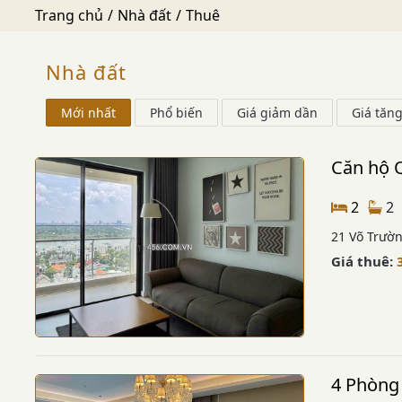
Trang chủ
Nhà đất
Thuê
Nhà đất
Mới nhất
Phổ biến
Giá giảm dần
Giá tăn
Căn hộ Q
2
2
21 Võ Trườ
Giá thuê:
4 Phòng