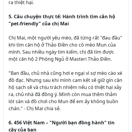
ra thiệt hại.
5. Câu chuyện thực tế: Hành trình tìm căn hộ
"pet-friendly" của chị Mai
Chị Mai, một người yêu mèo, đã từng rất "đau đầu"
khi tìm căn hộ ở Thảo Điền cho cô mèo Mun của
mình. Sau nhiều ngày tìm kiếm, chị đã tìm được
một căn hộ 2 Phòng Ngủ ở Masteri Thảo Điền.
"Ban đầu, chủ nhà cũng hơi e ngại vì sợ mèo cào xé
đồ đạc. Nhưng sau khi mình cam kết sẽ giữ gìn căn
hộ sạch sẽ và chịu trách nhiệm nếu có thiệt hại xảy
ra, chủ nhà đã đồng ý. Mình còn mua thêm thảm
lót sàn và đồ chơi cho Mun để em ấy không buồn
chán." - Chị Mai chia sẻ.
6. 456 Việt Nam – "Người bạn đồng hành" tin
cậy của bạn