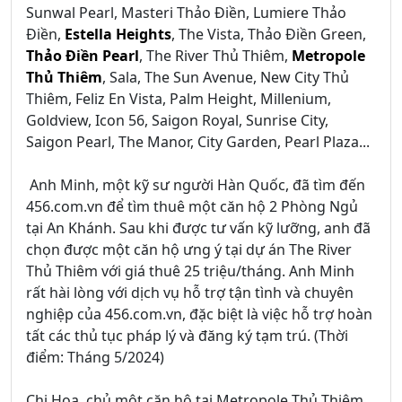
Sunwal Pearl, Masteri Thảo Điền, Lumiere Thảo
Điền,
Estella Heights
, The Vista, Thảo Điền Green,
Thảo Điền Pearl
, The River Thủ Thiêm,
Metropole
Thủ Thiêm
, Sala, The Sun Avenue, New City Thủ
Thiêm, Feliz En Vista, Palm Height, Millenium,
Goldview, Icon 56, Saigon Royal, Sunrise City,
Saigon Pearl, The Manor, City Garden, Pearl Plaza...
Anh Minh, một kỹ sư người Hàn Quốc, đã tìm đến
456.com.vn để tìm thuê một căn hộ 2 Phòng Ngủ
tại An Khánh. Sau khi được tư vấn kỹ lưỡng, anh đã
chọn được một căn hộ ưng ý tại dự án The River
Thủ Thiêm với giá thuê 25 triệu/tháng. Anh Minh
rất hài lòng với dịch vụ hỗ trợ tận tình và chuyên
nghiệp của 456.com.vn, đặc biệt là việc hỗ trợ hoàn
tất các thủ tục pháp lý và đăng ký tạm trú. (Thời
điểm: Tháng 5/2024)
Chị Hoa, chủ một căn hộ tại Metropole Thủ Thiêm,