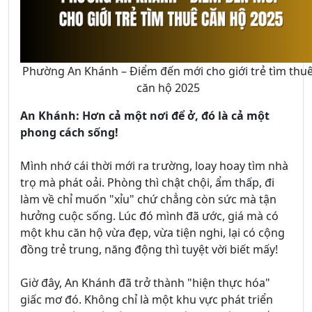
Phường An Khánh – Điểm đến mới cho giới trẻ tìm thu
căn hộ 2025
An Khánh: Hơn cả một nơi để ở, đó là cả một
phong cách sống!
Mình nhớ cái thời mới ra trường, loay hoay tìm nhà
trọ mà phát oải. Phòng thì chật chội, ẩm thấp, đi
làm về chỉ muốn "xỉu" chứ chẳng còn sức mà tận
hưởng cuộc sống. Lúc đó mình đã ước, giá mà có
một khu căn hộ vừa đẹp, vừa tiện nghi, lại có cộng
đồng trẻ trung, năng động thì tuyệt vời biết mấy!
Giờ đây, An Khánh đã trở thành "hiện thực hóa"
giấc mơ đó. Không chỉ là một khu vực phát triển