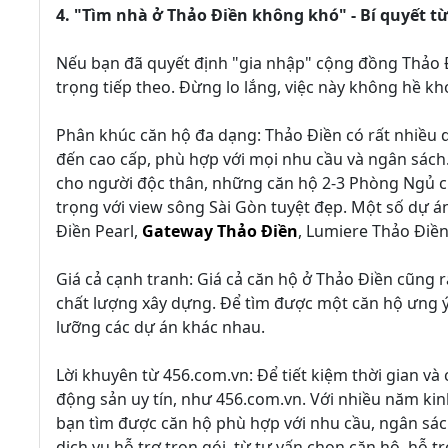
4. "Tìm nhà ở Thảo Điền không khó" - Bí quyết t
Nếu bạn đã quyết định "gia nhập" cộng đồng Thảo Đ
trọng tiếp theo. Đừng lo lắng, việc này không hề k
Phân khúc căn hộ đa dạng: Thảo Điền có rất nhiều 
đến cao cấp, phù hợp với mọi nhu cầu và ngân sách.
cho người độc thân, những căn hộ 2-3 Phòng Ngủ 
trọng với view sông Sài Gòn tuyệt đẹp. Một số dự á
Điền Pearl,
Gateway Thảo Điền
, Lumiere Thảo Điề
Giá cả cạnh tranh: Giá cả căn hộ ở Thảo Điền cũng rất 
chất lượng xây dựng. Để tìm được một căn hộ ưng ý 
lưỡng các dự án khác nhau.
Lời khuyên từ 456.com.vn: Để tiết kiệm thời gian và 
động sản uy tín, như 456.com.vn. Với nhiều năm kin
bạn tìm được căn hộ phù hợp với nhu cầu, ngân sá
dịch vụ hỗ trợ trọn gói, từ tư vấn chọn căn hộ, hỗ