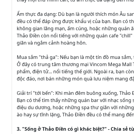
Ẩm thực đa dạng: Dù bạn là người thích món Âu sa
đều có thể đáp ứng được khẩu vị của bạn. Bạn có th
không gian lãng mạn, ấm cúng, hoặc những quán ăn 
Thảo Điền còn nổi tiếng với những quán cafe "chill"
giãn và ngắm cảnh hoàng hôn.
Mua sắm "thả ga": Nếu bạn là một tín đồ mua sắm, 
Ở đây có trung tâm thương mại Vincom Mega Mall Th
phẩm, điện tử... nổi tiếng thế giới. Ngoài ra, bạn 
độc đáo, nơi bán những món quà lưu niệm mang đ
Giải trí "tới bến": Khi màn đêm buông xuống, Thảo Đ
Bạn có thể tìm thấy những quán bar với nhạc sống 
điệu du dương, hoặc những spa thư giãn với những l
ào hay sự tĩnh lặng, Thảo Điền đều có thể mang đến 
3. "Sống ở Thảo Điền có gì khác biệt?" - Chia sẻ 