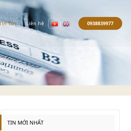
Tin Tức
Liên hệ
|
0938839977
TIN MỚI NHẤT