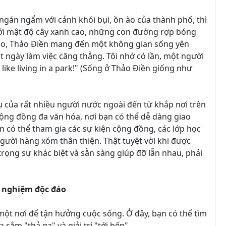
ngán ngẩm với cảnh khói bụi, ồn ào của thành phố, thì
 Với mật độ cây xanh cao, những con đường rợp bóng
 vào, Thảo Điền mang đến một không gian sống yên
ột ngày làm việc căng thẳng. Tôi nhớ có lần, một người
 like living in a park!" (Sống ở Thảo Điền giống như
ụ của rất nhiều người nước ngoài đến từ khắp nơi trên
 cộng đồng đa văn hóa, nơi bạn có thể dễ dàng giao
ạn có thể tham gia các sự kiện cộng đồng, các lớp học
gười hàng xóm thân thiện. Thật tuyệt vời khi được
ọng sự khác biệt và sẵn sàng giúp đỡ lẫn nhau, phải
i nghiệm độc đáo
một nơi để tận hưởng cuộc sống. Ở đây, bạn có thể tìm
ắm "thả ga" và giải trí "tới bến".