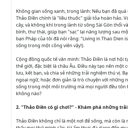
Không gian sống xanh, trong lành: Nếu bạn đã quá 
Thảo Điền chính là "liều thuốc" giải tỏa hoàn hảo.
cây, và không khí trong lành từ sông Sài Gòn thổi
bình, thư thái, giúp bạn "sạc" lại năng lượng sau m
bạn Pháp của tôi đã nói rằng: "Living in Thao Dien is
sống trong một công viên vậy!).
Cộng đồng quốc tế văn minh: Thảo Điền là nơi hội t
thế giới, đặc biệt là châu Âu. Điều này tạo nên một
lưu, kết bạn, và chia sẻ những trải nghiệm thú vị. B
ngoại ngữ, hoặc đơn giản là trò chuyện với những n
sống trong một môi trường mà mọi người đều tôn tr
không nào?
2. "Thảo Điền có gì chơi?" - Khám phá những trả
Thảo Điền không chỉ là một nơi để sống, mà còn là 
thấy mọi thứ mình cần, từ ẩm thực đa dạng đến mua s