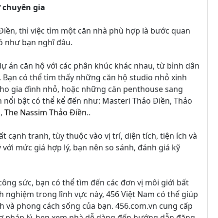
ừ chuyên gia
iền, thì việc tìm một căn nhà phù hợp là bước quan
hó như bạn nghĩ đâu.
dự án căn hộ với các phân khúc khác nhau, từ bình dân
 Bạn có thể tìm thấy những căn hộ studio nhỏ xinh
cho gia đình nhỏ, hoặc những căn penthouse sang
n nổi bật có thể kể đến như: Masteri Thảo Điền, Thảo
n,
The Nassim Thảo Điền
..
cạnh tranh, tùy thuộc vào vị trí, diện tích, tiện ích và
với mức giá hợp lý, bạn nên so sánh, đánh giá kỹ
công sức, bạn có thể tìm đến các đơn vị môi giới bất
h nghiệm trong lĩnh vực này, 456 Việt Nam có thể giúp
ch và phong cách sống của bạn. 456.com.vn cung cấp
 trợ pháp lý, hẹn xem nhà dễ dàng đến hướng dẫn đăng