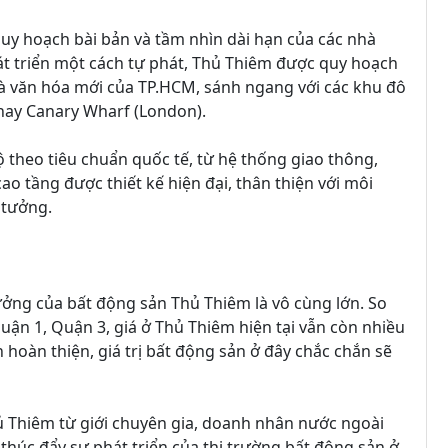
quy hoạch bài bản và tầm nhìn dài hạn của các nhà
át triển một cách tự phát, Thủ Thiêm được quy hoạch
và văn hóa mới của TP.HCM, sánh ngang với các khu đô
 hay Canary Wharf (London).
theo tiêu chuẩn quốc tế, từ hệ thống giao thông,
ao tầng được thiết kế hiện đại, thân thiện với môi
 tưởng.
ưởng của bất động sản Thủ Thiêm là vô cùng lớn. So
uận 1, Quận 3, giá ở Thủ Thiêm hiện tại vẫn còn nhiều
h hoàn thiện, giá trị bất động sản ở đây chắc chắn sẽ
ủ Thiêm từ giới chuyên gia, doanh nhân nước ngoài
thúc đẩy sự phát triển của thị trường bất động sản ở