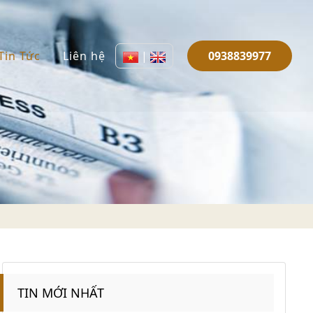
Tin Tức
Liên hệ
|
0938839977
TIN MỚI NHẤT