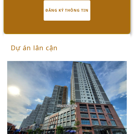
Địa chỉ "có một không hai":
ĐĂNG KÝ THÔNG TIN
The River tọa lạc trên mặt tiền đường Nguyễn Cơ
Thạch, ngay sát cạnh Đại lộ Vòng Cung, Phường An
Khánh, TP HCM . Điều này có nghĩa là bạn đang
sống ngay trong "trái tim" của khu đô thị mới Thủ
Thiêm – khu vực mà mình tin rằng sẽ là "Phố Wall
Dự án lân cận
của Việt Nam" trong tương lai không xa. Hồi xưa
mình cứ hay ví von Thủ Thiêm là "nàng công chúa
ngủ trong rừng", nhưng giờ thì nàng đã thức giấc
và khoác lên mình bộ cánh lộng lẫy, kiêu sa rồi đó.
Kết nối giao thông: Thuận tiện đến bất ngờ!
Nói về kết nối thì The River Thủ Thiêm phải gọi là
đỉnh của chóp luôn. Từ đây, bạn có thể dễ dàng di
chuyển đến:
1. Trung tâm Quận 1: Chỉ mất khoảng 5-10 phút lái