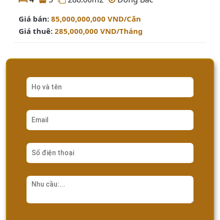
buổi sáng thức dậy, nhâm nhi ly cà phê nóng hổi và
ngắm nhìn dòng sông êm đềm trôi, hay buổi tối rực
Giá bán:
85,000,000,000
VND
/Căn
rỡ ánh đèn của trung tâm Quận 1. Chỉ nghĩ đến thôi
Giá thuê:
285,000,000
VND
/Tháng
là thấy cuộc sống thật "chill" và đáng sống rồi! Cá
nhân mình cho rằng, đây chính là "thiên đường
nhỏ" mà bao nhiêu người vẫn đang tìm kiếm đó.
2. Vị trí vàng và kết nối giao thông:
"Một bước ra phố, ngàn tiện ích kề
bên"
Bạn biết không, trong bất động sản, người ta cứ
nói "vị trí, vị trí và vị trí". Và The River Thủ Thiêm
chính là minh chứng hùng hồn nhất cho câu nói
này. Nằm gọn gàng tại Phường An Khánh, một
trong những phường được quy hoạch mới mẻ và
hiện đại nhất của Thành phố Hồ Chí Minh, dự án
này giống như một "viên kim cương" được đặt
đúng chỗ vậy.