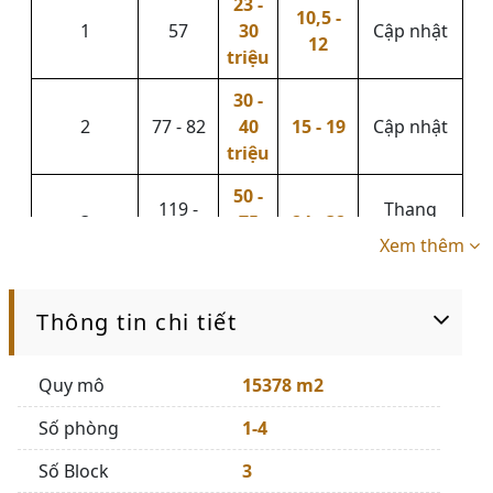
23 -
10,5 -
1
57
30
Cập nhật
12
triệu
30 -
2
77 - 82
40
15 - 19
Cập nhật
triệu
50 -
119 -
Thang
3
75
24 - 32
125
máy riêng
Xem thêm
triệu
85 -
185 -
Thang
4
120
47 - 75
Thông tin chi tiết
202
máy riêng
triệu
Quy mô
15378 m2
Có sân
vườn hồ
Số phòng
1-4
277 -
190 -
bơi thang
Pool Villa
85 - 150
380
240
máy
Số Block
3