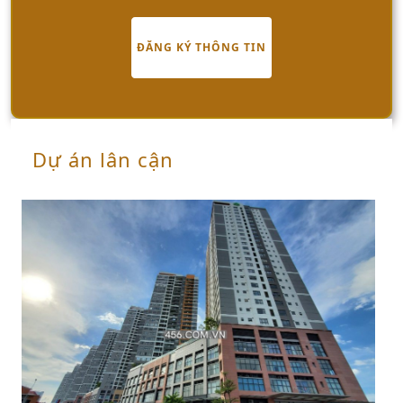
Sarica Sala tọa lạc tại Phường An Lợi Đông, một vị
ĐĂNG KÝ THÔNG TIN
trí mà mình phải nhấn mạnh là cực kỳ đắc địa trong
Khu đô thị Sala, nay thuộc Phường An Khánh
(phường An Lợi Đông và Thủ Thiêm đã sáp nhập
vào An Khánh , Thành phố Hồ Chí Minh (trước đây
thuộc Quận 2).
Dự án lân cận
Mình cứ nói vui là Sarica Sala như một chiếc cầu nối
giữa sự yên bình của thiên nhiên và sự sôi động của
đô thị.
1. Nằm ngay trên trục đường Nguyễn Cơ Thạch và
Mai Chí Thọ, bạn dễ dàng di chuyển đến trung tâm
Quận 1 chỉ qua Hầm Thủ Thiêm hay cầu Ba Son (cầu
Thủ Thiêm 2).
2. Kết nối thuận tiện đến Quận 7 qua cầu Thủ Thiêm