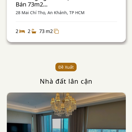
Bán 73m2...
28 Mai Chí Thọ, An Khánh, TP HCM
2
2
73 m2
Đề Xuất
Nhà đất lân cận