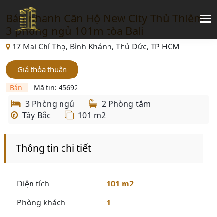
Bán nhanh Căn Hộ New City Thủ Thiêm
3 phòng ngủ 101m tòa Bali
17 Mai Chí Thọ, Bình Khánh, Thủ Đức, TP HCM
Giá thỏa thuận
Bán
Mã tin: 45692
3 Phòng ngủ
2 Phòng tắm
Tây Bắc
101 m2
Thông tin chi tiết
Diện tích
101 m2
Phòng khách
1