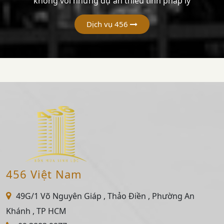
không với những dự án thiếu tính pháp lý
Dịch vụ 456
456 Việt Nam
49G/1 Võ Nguyên Giáp , Thảo Điền , Phường An
Khánh , TP HCM