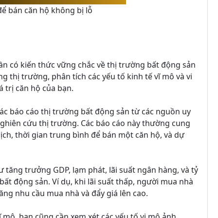
ể bán căn hộ không bị lỗ
cần có kiến thức vững chắc về thị trường bất động sản
g thị trường, phân tích các yếu tố kinh tế vĩ mô và vi
 trị căn hộ của bạn.
ác báo cáo thị trường bất động sản từ các nguồn uy
 nghiên cứu thị trường. Các báo cáo này thường cung
dịch, thời gian trung bình để bán một căn hộ, và dự
hư tăng trưởng GDP, lạm phát, lãi suất ngân hàng, và tỷ
bất động sản. Ví dụ, khi lãi suất thấp, người mua nhà
ăng nhu cầu mua nhà và đẩy giá lên cao.
vĩ mô, bạn cũng cần xem xét các yếu tố vi mô ảnh