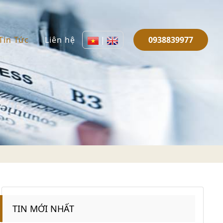
Tin Tức
Liên hệ
|
0938839977
TIN MỚI NHẤT