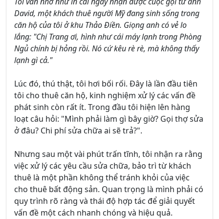
Tôi vẫn nhớ như in cái ngày nhận được cuộc gọi từ anh
David, một khách thuê người Mỹ đang sinh sống trong
căn hộ của tôi ở khu Thảo Điền. Giọng anh có vẻ lo
lắng: "Chị Trang ơi, hình như cái máy lạnh trong Phòng
Ngủ chính bị hỏng rồi. Nó cứ kêu rè rè, mà không thấy
lạnh gì cả."
Lúc đó, thú thật, tôi hơi bối rối. Đây là lần đầu tiên
tôi cho thuê căn hộ, kinh nghiệm xử lý các vấn đề
phát sinh còn rất ít. Trong đầu tôi hiện lên hàng
loạt câu hỏi: "Mình phải làm gì bây giờ? Gọi thợ sửa
ở đâu? Chi phí sửa chữa ai sẽ trả?".
Nhưng sau một vài phút trấn tĩnh, tôi nhận ra rằng
việc xử lý các yêu cầu sửa chữa, bảo trì từ khách
thuê là một phần không thể tránh khỏi của việc
cho thuê bất động sản. Quan trọng là mình phải có
quy trình rõ ràng và thái độ hợp tác để giải quyết
vấn đề một cách nhanh chóng và hiệu quả.