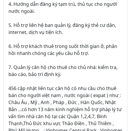
4. Hướng dẫn đăng ký tạm trú, thủ tục cho người
nước ngoài.
5. Hỗ trợ liên hệ ban quản lý, đăng ký thẻ cư dân,
internet, dịch vụ tiện ích.
6. Hỗ trợ khách thuê trong suốt thời gian ở, phản
hồi nhanh chóng các yêu cầu hỗ trợ.
7. Quản lý căn hộ cho thuê cho chủ nhà: kiểm tra,
báo cáo, bảo trì định kỳ.
456 cập nhật liên tục căn hộ có nhu cầu cho thuê
bán cho người việt nam , nước ngoài ( expat ) như :
Châu Âu , Mỹ , Anh , Pháp , Đức , Hàn Quốc, Nhật
Bản ...có hơn 13 năm kinh nghiệm hỗ trợ pháp lý tư
vấn tìm nhà căn hộ tại các Quận 1,2,4,7, Bình
Thạnh,Thủ Đức khu vực Thảo Điền , Thủ Thiêm ,
Phú Mỹ Hưng... : Vinhomes Central Park , Vinhomes