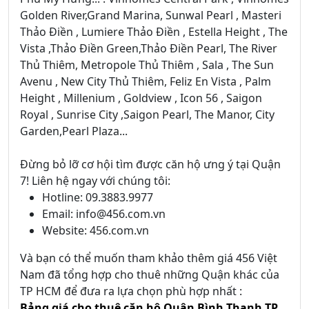
Golden River,Grand Marina, Sunwal Pearl , Masteri
Thảo Điền , Lumiere Thảo Điền , Estella Height , The
Vista ,Thảo Điền Green,Thảo Điền Pearl, The River
Thủ Thiêm, Metropole Thủ Thiêm , Sala , The Sun
Avenu , New City Thủ Thiêm, Feliz En Vista , Palm
Height , Millenium , Goldview , Icon 56 , Saigon
Royal , Sunrise City ,Saigon Pearl, The Manor, City
Garden,Pearl Plaza...
Đừng bỏ lỡ cơ hội tìm được căn hộ ưng ý tại Quận
7! Liên hệ ngay với chúng tôi:
Hotline: 09.3883.9977
Email: info@456.com.vn
Website: 456.com.vn
Và bạn có thể muốn tham khảo thêm giá 456 Việt
Nam đã tổng hợp cho thuê những Quận khác của
TP HCM để đưa ra lựa chọn phù hợp nhất :
Bảng giá cho thuê căn hộ Quận Bình Thạnh TP