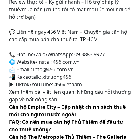
Review thực tế – Ký gửi nhanh – Hỗ trợ pháp lý
thuê/mua bán (chúng tôi có mặt mọi lúc mọi nơi để
hỗ trợ bạn)
💬 Liên hệ ngay 456 Việt Nam – Chuyên gia căn hộ
cao cấp mua bán cho thuê tại TP.HCM
📞 Hotline/Zalo/WhatsApp: 09.3883.9977
🌐 Website/insta : 456.com.vn
📩 Email : info@456.com.vn
📲 Kakaotalk: xitruong456
▶️ Tiktok/YouTube: 456vietnam
Xem thêm bài viết liên quan: Những câu hỏi thường
gặp về bất động sản
Căn hộ Empire City – Cập nhật chính sách thuê
mới cho người nước ngoài
FAQ: Có nên mua căn hộ Thủ Thiêm để đầu tư
cho thuê không?
Căn hộ The Metropole Thủ Thiêm – The Galleria