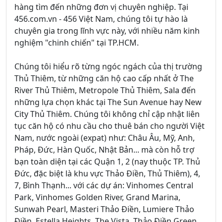
hàng tìm đến những đơn vị chuyên nghiệp. Tại
456.com.vn - 456 Việt Nam, chúng tôi tự hào là
chuyên gia trong lĩnh vực này, với nhiều năm kinh
nghiệm "chinh chiến" tại TP.HCM.
Chúng tôi hiểu rõ từng ngóc ngách của thị trường
Thủ Thiêm, từ những căn hộ cao cấp nhất ở The
River Thủ Thiêm, Metropole Thủ Thiêm, Sala đến
những lựa chọn khác tại The Sun Avenue hay New
City Thủ Thiêm. Chúng tôi không chỉ cập nhật liên
tục căn hộ có nhu cầu cho thuê bán cho người Việt
Nam, nước ngoài (expat) như: Châu Âu, Mỹ, Anh,
Pháp, Đức, Hàn Quốc, Nhật Bản... mà còn hỗ trợ
bạn toàn diện tại các Quận 1, 2 (nay thuộc TP. Thủ
Đức, đặc biệt là khu vực Thảo Điền, Thủ Thiêm), 4,
7, Bình Thạnh... với các dự án: Vinhomes Central
Park, Vinhomes Golden River, Grand Marina,
Sunwah Pearl, Masteri Thảo Điền, Lumiere Thảo
Điền, Estella Heights, The Vista, Thảo Điền Green,