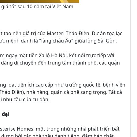
 giá tốt sau 10 năm tại Việt Nam
ốt tạo nên giá trị của Masteri Thảo Điền. Dự án tọa lạc
c mệnh danh là "làng châu Âu" giữa lòng Sài Gòn.
 ngay mặt tiền Xa lộ Hà Nội, kết nối trực tiếp với
ễ dàng di chuyển đến trung tâm thành phố, các quận
ng loạt tiện ích cao cấp như trường quốc tế, bệnh viện
hảo Điền), nhà hàng, quán cà phê sang trọng. Tất cả
i nhu cầu của cư dân.
 đại
asterise Homes, một trong những nhà phát triển bất
 dựng bởi các nhà thầu danh tiếng, đảm bảo chất