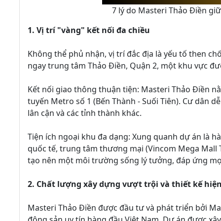
7 lý do Masteri Thảo Điền giữ
1. Vị trí "vàng" kết nối đa chiều
Không thể phủ nhận, vị trí đắc địa là yếu tố then ch
ngay trung tâm Thảo Điền, Quận 2, một khu vực đượ
Kết nối giao thông thuận tiện: Masteri Thảo Điền nằm
tuyến Metro số 1 (Bến Thành - Suối Tiên). Cư dân d
lân cận và các tỉnh thành khác.
Tiện ích ngoại khu đa dạng: Xung quanh dự án là hà
quốc tế, trung tâm thương mại (Vincom Mega Mall T
tạo nên một môi trường sống lý tưởng, đáp ứng mọ
2. Chất lượng xây dựng vượt trội và thiết kế hiện
Masteri Thảo Điền được đầu tư và phát triển bởi M
động sản uy tín hàng đầu Việt Nam. Dự án được xây