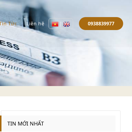
Tin Tức
Liên hệ
|
0938839977
TIN MỚI NHẤT