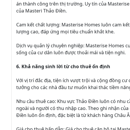
án thành công trên thị trường. Uy tín của Masteris
của Masteri Thảo Điền.
Cam kết chất lượng: Masterise Homes luôn cam k
lượng cao, đáp ứng mọi tiêu chuẩn khắt khe.
Dịch vụ quản lý chuyên nghiệp: Masterise Homes c
sống của cư dân luôn được thoải mái và tiện nghi.
6. Khả năng sinh lời từ cho thuê ổn định
Với vị trí đắc địa, tiện ích vượt trội và cộng đồng c
tưởng cho các nhà đầu tư muốn khai thác tiềm năn
Nhu cầu thuê cao: Khu vực Thảo Điền luôn có nhu cầ
ngoài và người có thu nhập cao. Theo ghi nhận của 
Điền luôn ổn định, đặc biệt là từ khách hàng Châu Â
Giá cho thuê hấp dẫn: Giá cho thuê căn hộ tại Mast