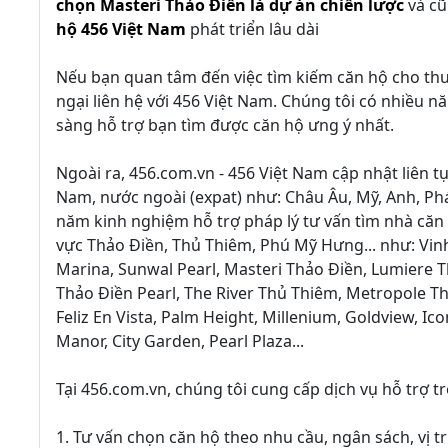
chọn Masteri Thảo Điền là dự án chiến lược
và cũ
hộ 456 Việt Nam
phát triển lâu dài
Nếu bạn quan tâm đến việc tìm kiếm căn hộ cho th
ngại liên hệ với 456 Việt Nam. Chúng tôi có nhiều 
sàng hỗ trợ bạn tìm được căn hộ ưng ý nhất.
Ngoài ra, 456.com.vn - 456 Việt Nam cập nhật liên 
Nam, nước ngoài (expat) như: Châu Âu, Mỹ, Anh, Phá
năm kinh nghiệm hỗ trợ pháp lý tư vấn tìm nhà căn h
vực Thảo Điền, Thủ Thiêm, Phú Mỹ Hưng... như: Vin
Marina, Sunwal Pearl, Masteri Thảo Điền, Lumiere Th
Thảo Điền Pearl, The River Thủ Thiêm, Metropole Th
Feliz En Vista, Palm Height, Millenium, Goldview, Ico
Manor, City Garden, Pearl Plaza...
Tại 456.com.vn, chúng tôi cung cấp dịch vụ hỗ trợ t
1. Tư vấn chọn căn hộ theo nhu cầu, ngân sách, vị t