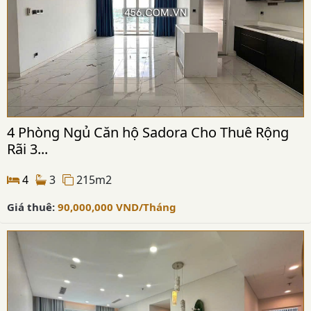
4 Phòng Ngủ Căn hộ Sadora Cho Thuê Rộng
Rãi 3...
4
3
215m2
Giá thuê:
90,000,000
VND
/Tháng