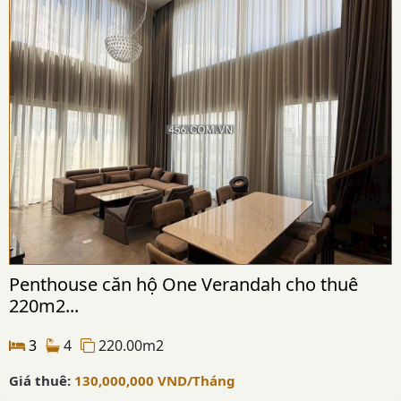
Penthouse căn hộ One Verandah cho thuê
220m2...
3
4
220.00m2
Giá thuê:
130,000,000
VND
/Tháng