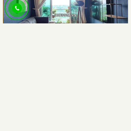
Cho thuê 2 phòng ngủ căn hộ Sadora Sala 27...
2
2
88m2
Giá thuê:
27,000,000
VND
/Tháng