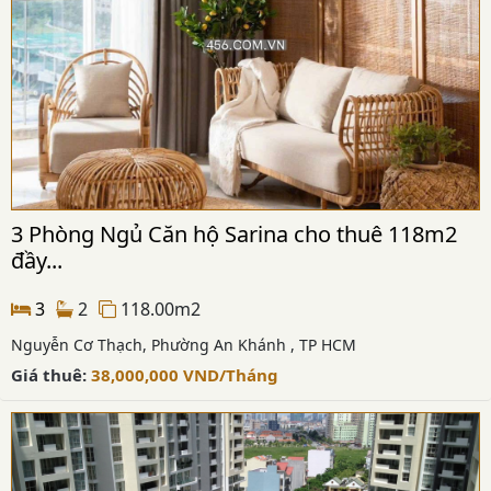
3 Phòng Ngủ Căn hộ Sarina cho thuê 118m2
đầy...
3
2
118.00m2
Nguyễn Cơ Thạch, Phường An Khánh , TP HCM
Giá thuê:
38,000,000
VND
/Tháng