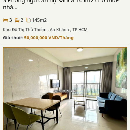
3 Phòng ngủ căn hộ Sarica 145m2 cho thuê
nhà...
3
2
145m2
Khu Đô Thị Thủ Thiêm , An Khánh , TP HCM
Giá thuê:
50,000,000
VND
/Tháng